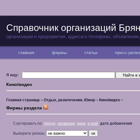
Справочник организаций Бря
организации и предприятия, адреса и телефоны, объявления
главная
фирмы
статьи
пресс-рел
Я ищу:
Кино/видео
Главная страница
Отдых, развлечения, Юмор
Кино/видео
Фирмы раздела
Сортировать по:
городу
названию
цене
e-mail
дате добавления
Выберите регион: