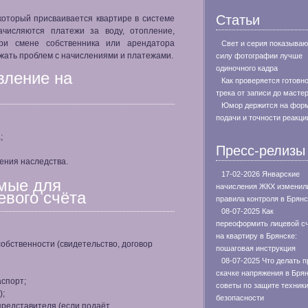
Статьи
оторый присваивается квартире в системе
ачисляются платежи за воду, отопление,
 При смене собственника или арендатора
Свет и серия показываю
жать проблем с начислениями и платежами.
силу фотографии лучше
одиночного кадра
вление на
Как проверяется готовн
трека от записи до масте
Юмор держится на фор
подачи и точности реакци
;
Пресс-релизы
ения наследства.
17-02-2026 Январские
мые для
начисления ЖКХ изменил
вого счёта
правила контроля в Брянс
08-07-2025 Как
переоформить лицевой с
на квартиру в Брянске:
обственности (свидетельство, договор
пошаговая инструкция
08-07-2025 Что делать п
скачке напряжения в Брян
аспорт;
советы по защите техники
);
безопасности
редставителя (если подаёт