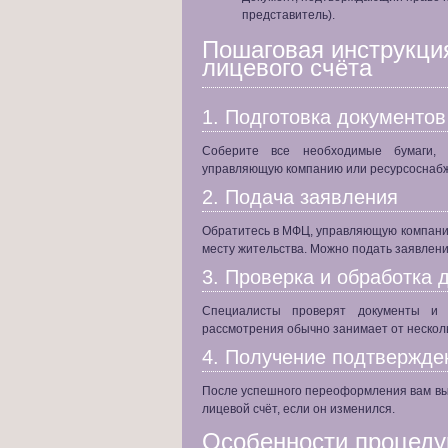
представитель).
Пошаговая инструкц
лицевого счёта
1. Подготовка документов
Соберите все необходимые бумаги,
управляющую компанию или ресурсоснаб
2. Подача заявления
Обратитесь в МФЦ, управляющую компан
месту жительства. Можно подать заявление
3. Проверка и обработка 
Специалисты проверят документы и
рассмотрения обычно занимает от несколь
4. Получение подтвержде
После успешного переоформления вам в
лицевой счёт, если он изменился.
Особенности процеду