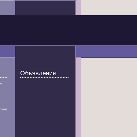
Объявления
У
ской