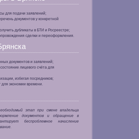
сы для подачи заявлений;
еречень документов у конкретной
олучить дубликаты в БТИ и Росреестре;
сопровождения сделки и переоформления.
Брянска
нных документов и заявлений;
 состояние лицевого счёта для
зации, избегая посредников;
г для экономии времени.
еобходимый этап при смене владельца
формление документов и обращение в
антирует беспроблемное начисление
вание.