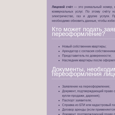
Лицевой счёт
— это уникальный номер, к
коммунальных услуг. По этому счёту н
электричество, газ и другие услуги.
необходимо обновить данные, чтобы избе
Кто может подать зая
переоформление?
Новый собственник квартиры;
Арендатор с согласия собственника
Представитель по доверенности;
Наследник квартиры после оформл
Документы, необходи
переоформления лице
Заявление на переоформление;
Документ, подтверждающий право с
купли-продажи, дарения);
Паспорт заявителя;
Справка из БТИ или кадастровый п
Договор аренды (если применяется
Документ, подтверждающий право п