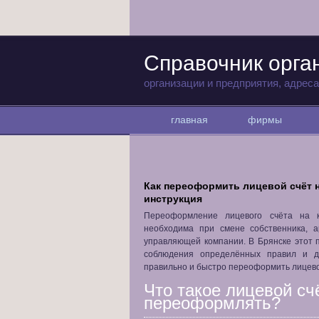
Справочник орга
организации и предприятия, адрес
главная
фирмы
Как переоформить лицевой счёт н
инструкция
Переоформление лицевого счёта на 
необходима при смене собственника, 
управляющей компании. В Брянске этот 
соблюдения определённых правил и до
правильно и быстро переоформить лицевой
Что такое лицевой счё
переоформлять?