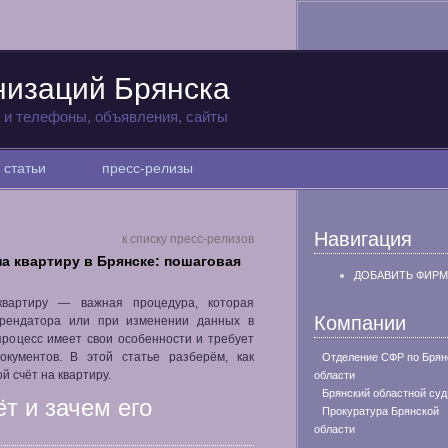
низаций Брянска
а и телефоны, объявления, сайты
статьи
пресс-релизы
Навигация
к списку пресс-релизов
а квартиру в Брянске: пошаговая
ДОБАВИТЬ ФИРМ
квартиру — важная процедура, которая
Компании
арендатора или при изменении данных в
процесс имеет свои особенности и требует
кументов. В этой статье разберём, как
Отделение СФР по Брян
 счёт на квартиру.
области
Брянский областной суд
т и зачем его
Прокуратура Брянской
области