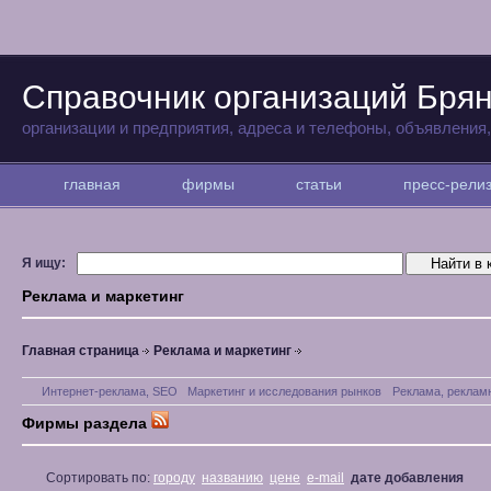
Справочник организаций Бря
организации и предприятия, адреса и телефоны, объявления
главная
фирмы
статьи
пресс-рел
Я ищу:
Реклама и маркетинг
Главная страница
Реклама и маркетинг
Интернет-реклама, SEO
Маркетинг и исследования рынков
Реклама, реклам
Фирмы раздела
Сортировать по:
городу
названию
цене
e-mail
дате добавления