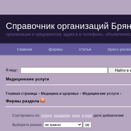
Справочник организаций Бря
организации и предприятия, адреса и телефоны, объявления
главная
фирмы
статьи
пресс-рел
Я ищу:
Медицинские услуги
Главная страница
Медицина и здоровье
Медицинские услуги
Фирмы раздела
Сортировать по:
городу
названию
цене
e-mail
дате добавления
Выберите регион: