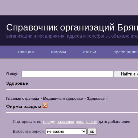
Справочник организаций Бря
организации и предприятия, адреса и телефоны, объявления
главная
фирмы
статьи
пресс-рел
Я ищу:
Здоровье
Главная страница
Медицина и здоровье
Здоровье
Фирмы раздела
Сортировать по:
городу
названию
цене
e-mail
дате добавления
Выберите регион: