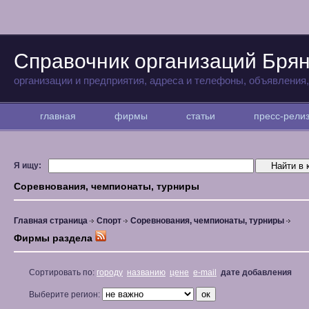
Справочник организаций Бря
организации и предприятия, адреса и телефоны, объявления
главная
фирмы
статьи
пресс-рел
Я ищу:
Соревнования, чемпионаты, турниры
Главная страница
Спорт
Соревнования, чемпионаты, турниры
Фирмы раздела
Сортировать по:
городу
названию
цене
e-mail
дате добавления
Выберите регион: