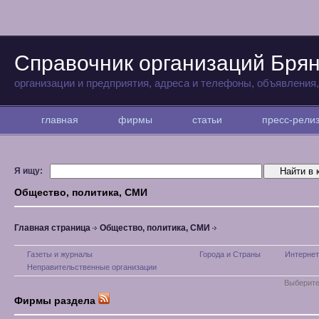
Справочник организаций Бря
организации и предприятия, адреса и телефоны, объявления
главная
фирмы
статьи
пресс-рел
Я ищу:
Общество, политика, СМИ
Главная страница
Общество, политика, СМИ
Газеты и журналы
Города и Страны
Интернет
Неправительственные организации
Выберите
Фирмы раздела