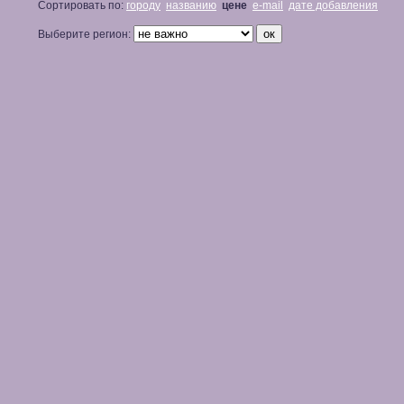
Сортировать по:
городу
названию
цене
e-mail
дате добавления
Выберите регион: