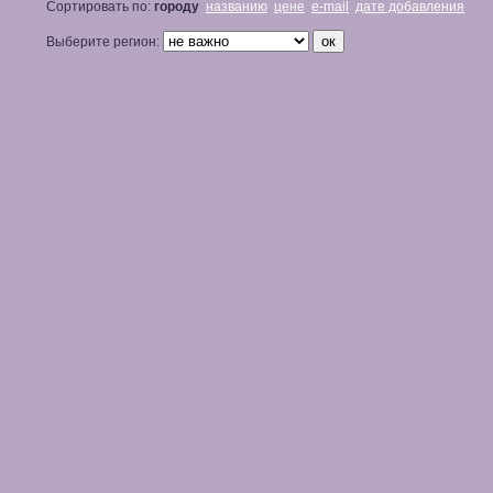
Сортировать по:
городу
названию
цене
e-mail
дате добавления
Выберите регион: