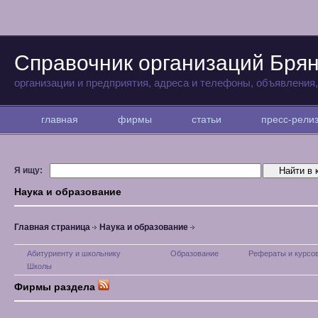
Справочник организаций Бря
организации и предприятия, адреса и телефоны, объявления
главная
фирмы
статьи
пресс-рел
Я ищу:
Наука и образование
Главная страница
Наука и образование
Абитуриенту и школьнику
Образование
Рефераты и курсо
Школы
Фирмы раздела