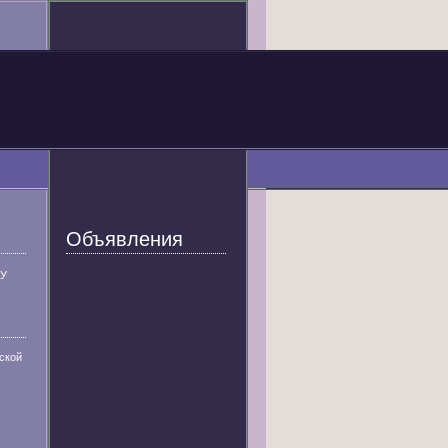
Объявления
У
ской