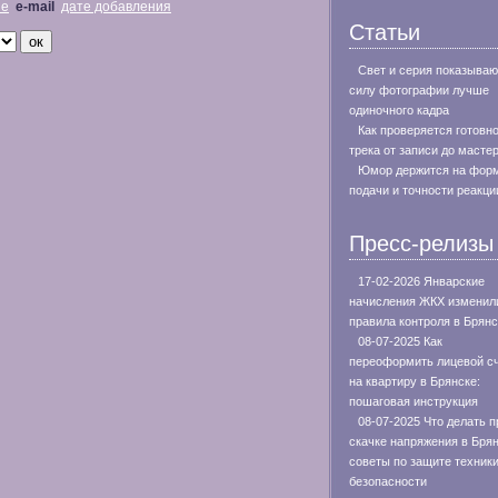
не
e-mail
дате добавления
Статьи
Свет и серия показываю
силу фотографии лучше
одиночного кадра
Как проверяется готовн
трека от записи до масте
Юмор держится на фор
подачи и точности реакци
Пресс-релизы
17-02-2026 Январские
начисления ЖКХ изменил
правила контроля в Брянс
08-07-2025 Как
переоформить лицевой с
на квартиру в Брянске:
пошаговая инструкция
08-07-2025 Что делать п
скачке напряжения в Брян
советы по защите техники
безопасности