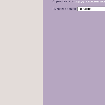
Сортировать по:
городу
названию
це
Выберите регион: