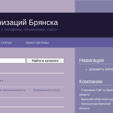
низаций Брянска
а и телефоны, объявления, сайты
статьи
пресс-релизы
Навигация
ДОБАВИТЬ ФИРМ
Компании
е
ая промышленность
Медицинские услуги
Отделение СФР по Брян
области
Брянский областной суд
Прокуратура Брянской
области