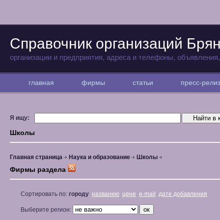
Справочник организаций Бря
организации и предприятия, адреса и телефоны, объявления
главная
фирмы
статьи
пресс-рел
Я ищу:
Школы
Главная страница
Наука и образование
Школы
Фирмы раздела
Сортировать по:
городу
названию
цене
e-mail
дате добавления
Выберите регион: