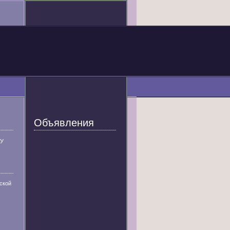
Объявления
У
ской