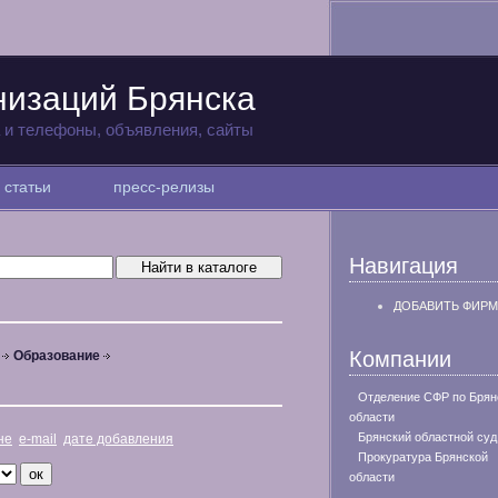
низаций Брянска
а и телефоны, объявления, сайты
статьи
пресс-релизы
Навигация
ДОБАВИТЬ ФИРМ
Компании
Образование
Отделение СФР по Брян
области
Брянский областной суд
не
e-mail
дате добавления
Прокуратура Брянской
области