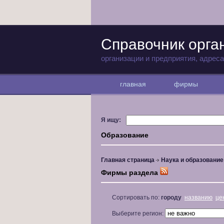
Справочник орга
организации и предприятия, адрес
главная
фирмы
Я ищу:
Образование
Главная страница
Наука и образование
Фирмы раздела
Сортировать по:
городу
названию
це
Выберите регион: