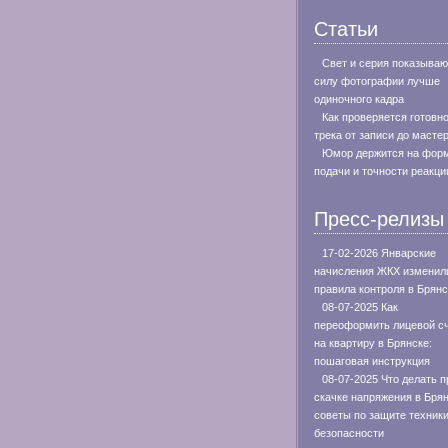
Статьи
Свет и серия показываю
силу фотографии лучше
одиночного кадра
Как проверяется готовн
трека от записи до масте
Юмор держится на фор
подачи и точности реакци
Пресс-релизы
17-02-2026 Январские
начисления ЖКХ изменил
правила контроля в Брянс
08-07-2025 Как
переоформить лицевой с
на квартиру в Брянске:
пошаговая инструкция
08-07-2025 Что делать п
скачке напряжения в Брян
советы по защите техники
безопасности