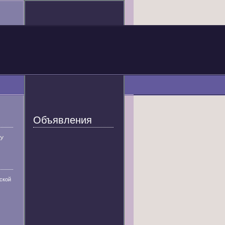
Объявления
У
ской