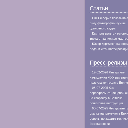
Статьи
Свет и серия показываю
силу фотографии лучше
одиночного кадра
Как проверяется готовн
трека от записи до масте
Юмор держится на фор
подачи и точности реакци
Пресс-релизы
17-02-2026 Январские
начисления ЖКХ изменил
правила контроля в Брянс
08-07-2025 Как
переоформить лицевой с
на квартиру в Брянске:
пошаговая инструкция
08-07-2025 Что делать п
скачке напряжения в Брян
советы по защите техники
безопасности