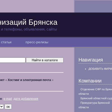
низаций Брянска
а и телефоны, объявления, сайты
статьи
пресс-релизы
Навигация
ДОБАВИТЬ ФИРМ
Компании
нет
Хостинг и электронная почта
Отделение СФР по Брян
области
Брянский областной суд
не
e-mail
дате добавления
Прокуратура Брянской
области