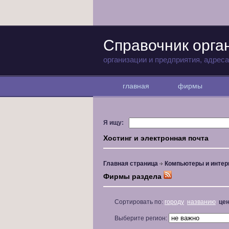
Справочник орга
организации и предприятия, адрес
главная
фирмы
Я ищу:
Хостинг и электронная почта
Главная страница
Компьютеры и интер
Фирмы раздела
Сортировать по:
городу
названию
це
Выберите регион: