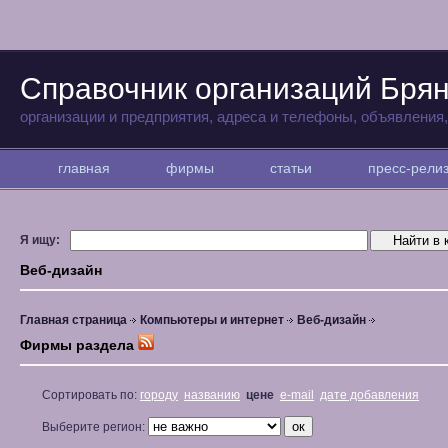
Справочник организаций Бря
организации и предприятия, адреса и телефоны, объявления
главная
фирмы
статьи
пресс-рел
Я ищу:
Веб-дизайн
Главная страница
Компьютеры и интернет
Веб-дизайн
Фирмы раздела
Сортировать по:
городу
названию
цене
e-mail
дате добавления
Выберите регион: