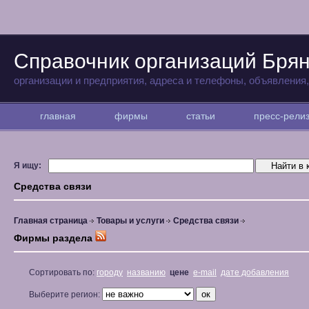
Справочник организаций Бря
организации и предприятия, адреса и телефоны, объявления
главная
фирмы
статьи
пресс-рел
Я ищу:
Средства связи
Главная страница
Товары и услуги
Средства связи
Фирмы раздела
Сортировать по:
городу
названию
цене
e-mail
дате добавления
Выберите регион: