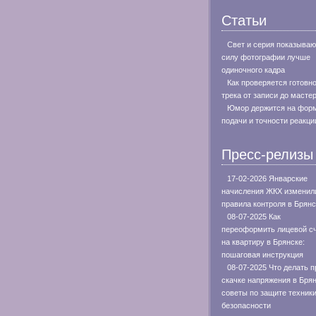
Статьи
Свет и серия показываю
силу фотографии лучше
одиночного кадра
Как проверяется готовн
трека от записи до масте
Юмор держится на фор
подачи и точности реакци
Пресс-релизы
17-02-2026 Январские
начисления ЖКХ изменил
правила контроля в Брянс
08-07-2025 Как
переоформить лицевой с
на квартиру в Брянске:
пошаговая инструкция
08-07-2025 Что делать п
скачке напряжения в Брян
советы по защите техники
безопасности