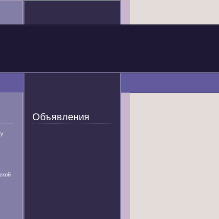
Объявления
У
ской