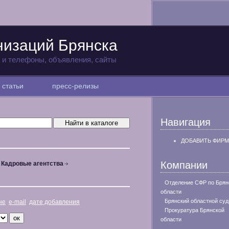
низаций Брянска
а и телефоны, объявления, сайты
статьи
пресс-релизы
Навигация
ДОБАВИТЬ ФИРМ
Компании
Кадровые агентства
Отделение СФР по Брян
области
Брянский областной суд
не
e-mail
дате добавления
Прокуратура Брянской
области