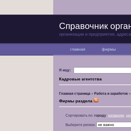
Справочник орга
организации и предприятия, адрес
главная
фирмы
Я ищу:
Кадровые агентства
Главная страница
Работа и заработок
Фирмы раздела
Сортировать по:
городу
названию
це
Выберите регион: