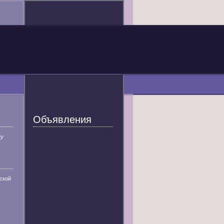
Объявления
У
ской