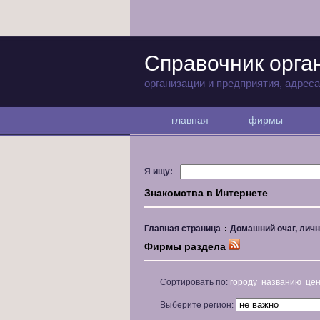
Справочник орга
организации и предприятия, адрес
главная
фирмы
Я ищу:
Знакомства в Интернете
Главная страница
Домашний очаг, личн
Фирмы раздела
Сортировать по:
городу
названию
це
Выберите регион: