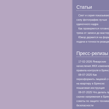
Статьи
Свет и серия показываю
силу фотографии лучше
одиночного кадра
Как проверяется готовн
трека от записи до масте
Юмор держится на фор
подачи и точности реакци
Пресс-релизы
17-02-2026 Январские
начисления ЖКХ изменил
правила контроля в Брянс
08-07-2025 Как
переоформить лицевой с
на квартиру в Брянске:
пошаговая инструкция
08-07-2025 Что делать п
скачке напряжения в Брян
советы по защите техники
безопасности