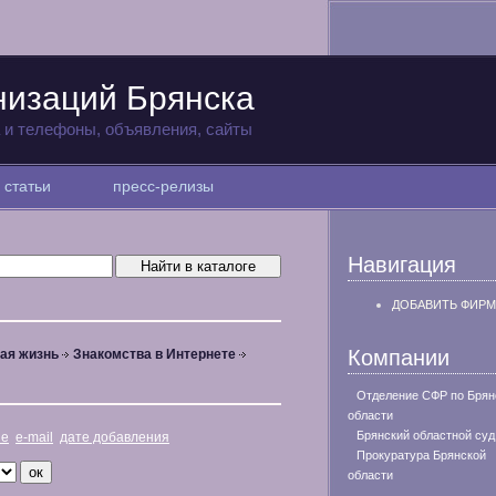
низаций Брянска
а и телефоны, объявления, сайты
статьи
пресс-релизы
Навигация
ДОБАВИТЬ ФИРМ
Компании
ая жизнь
Знакомства в Интернете
Отделение СФР по Брян
области
Брянский областной суд
не
e-mail
дате добавления
Прокуратура Брянской
области